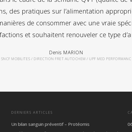
s, des pratiques sur l’alimentation approprié
manières de consommer avec une vraie spécia
factions et souhaitent renouveler ce type d’
Denis MARION
SNCF MOBILITES / DIRECTION FRET AUTOCHEM / UPF MED PERFORMANC
DERNIERS ARTICLES
C
Un bilan sanguin préventif – Protéomis
0